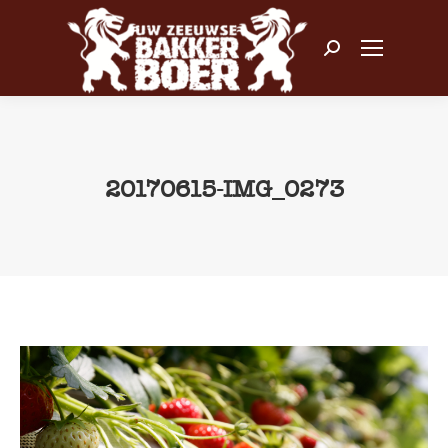
Zoeken:
20170615-IMG_0273
Je bent hier: