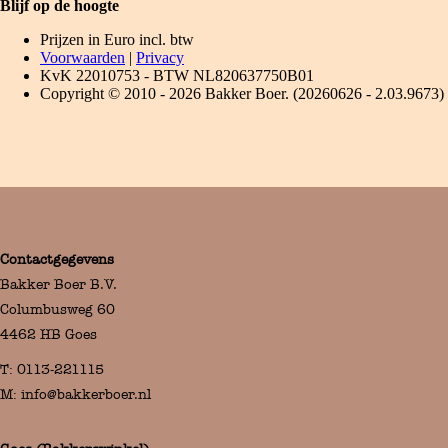
Contactgegevens
Bakker Boer B.V.
Columbusweg 60
4462 HB Goes
T:
0113-221115
M:
info@bakkerboer.nl