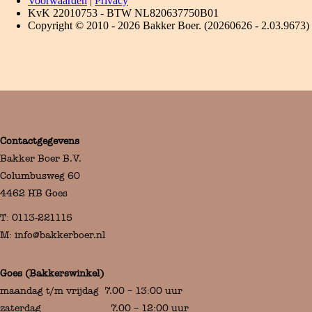
Contactgegevens
Bakker Boer B.V.
Columbusweg 60
4462 HB Goes
T:
0113-221115
M:
info@bakkerboer.nl
Goes (Bakkerswinkel)
maandag t/m vrijdag 7.00 – 13:00 uur
zaterdag 7.00 – 12:00 uur