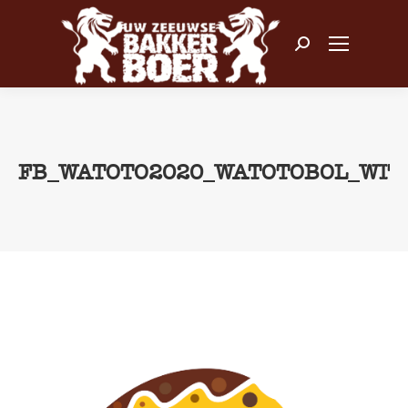
Zoeken:
FB_WATOTO2020_WATOTOBOL_WIT
Je bent hier: