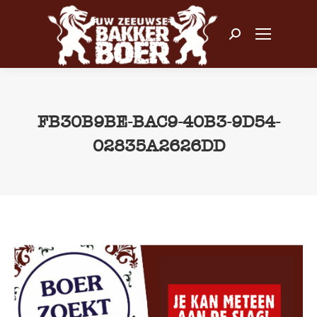
Zoeken:
FB30B9BE-BAC9-40B3-9D54-
02835A2626DD
Je bent hier: