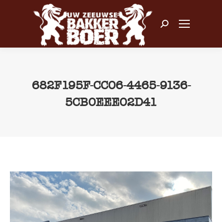
Zoeken:
682F195F-CC06-4465-9136-
5CB0EEE02D41
Je bent hier: