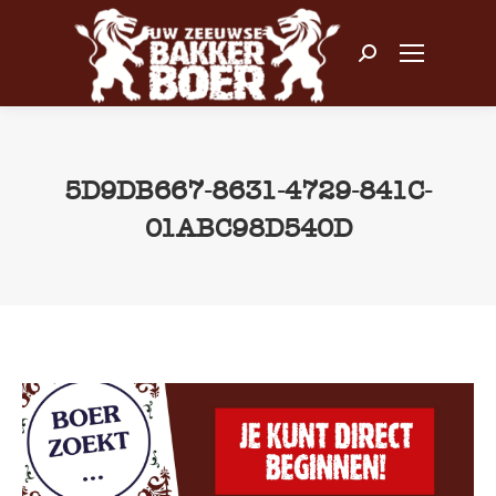
Zoeken:
5D9DB667-8631-4729-841C-
01ABC98D540D
Je bent hier: