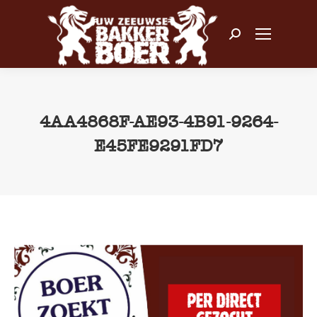
Zoeken:
4AA4868F-AE93-4B91-9264-
E45FE9291FD7
Je bent hier: