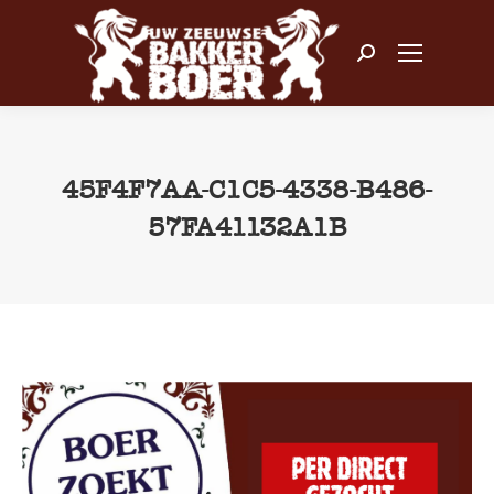
Zoeken:
45F4F7AA-C1C5-4338-B486-
57FA41132A1B
Je bent hier: