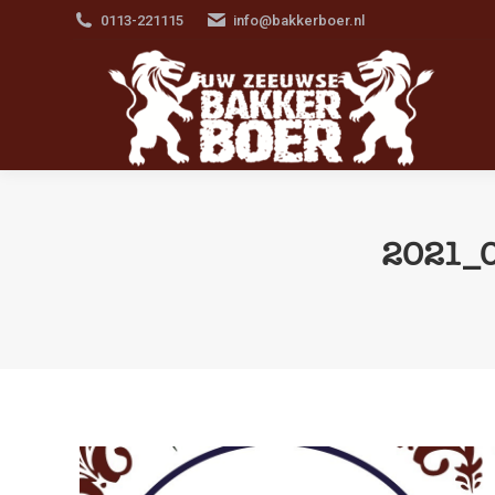
0113-221115
info@bakkerboer.nl
2021_