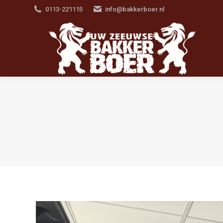
0113-221115
info@bakkerboer.nl