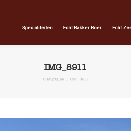
Specialiteiten
Echt Bakker Boer
Echt Ze
Specialiteiten
Echt Bakker Boer
Echt Ze
IMG_8911
Je bent hier:
Startpagina
IMG_8911