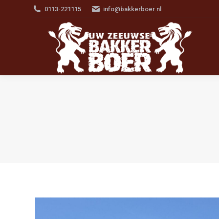
0113-221115
info@bakkerboer.nl