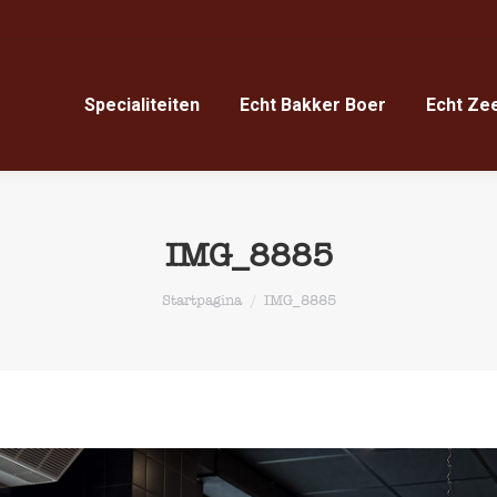
Specialiteiten
Echt Bakker Boer
Echt Ze
Specialiteiten
Echt Bakker Boer
Echt Ze
IMG_8885
Je bent hier:
Startpagina
IMG_8885