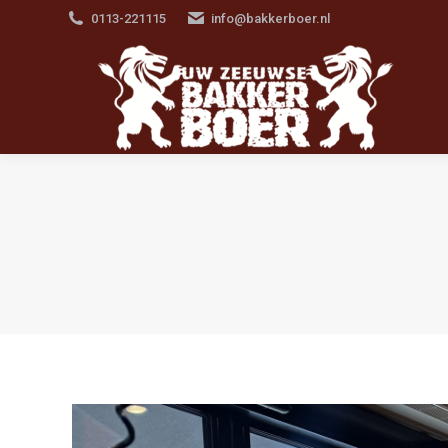
0113-221115
info@bakkerboer.nl