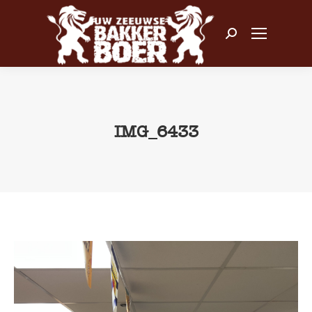
Zoeken:
IMG_6433
Je bent hier: