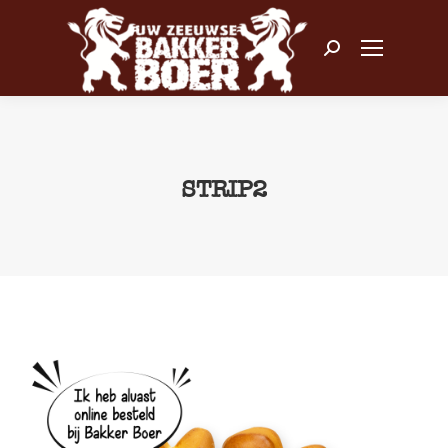
Zoeken:
STRIP2
Je bent hier: