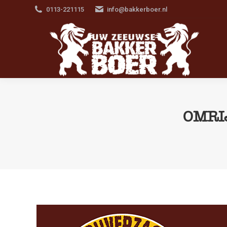
0113-221115
info@bakkerboer.nl
OMRI