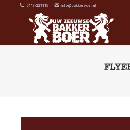
0113-221115
info@bakkerboer.nl
FLYE