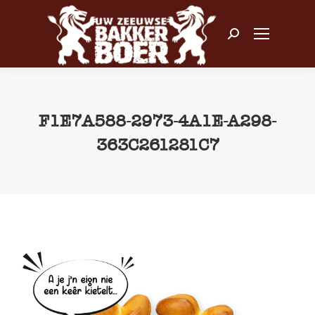
Zoeken:
F1E7A588-2973-4A1E-A298-
363C261281C7
Je bent hier: