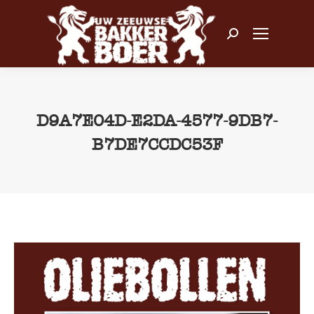
Zoeken:
D9A7E04D-E2DA-4577-9DB7-
B7DE7CCDC53F
Je bent hier: