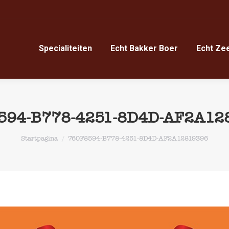
Specialiteiten
Echt Bakker Boer
Echt Ze
Specialiteiten
Echt Bakker Boer
Echt Ze
594-B778-4251-8D4D-AF2A12
Je bent hier:
Startpagina
760F8594-B778-4251-8D4D-AF2A12819396