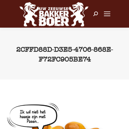
Zoeken:
2CFFD88D-D3E5-4706-868E-
F72FC905BE74
Je bent hier: