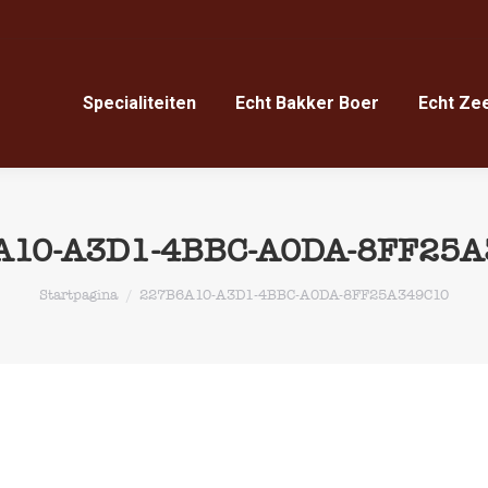
Specialiteiten
Echt Bakker Boer
Echt Ze
Specialiteiten
Echt Bakker Boer
Echt Ze
A10-A3D1-4BBC-A0DA-8FF25A
Je bent hier:
Startpagina
227B6A10-A3D1-4BBC-A0DA-8FF25A349C10