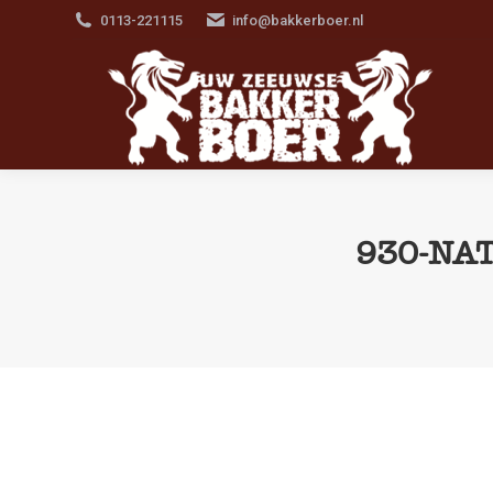
0113-221115
info@bakkerboer.nl
930-NA