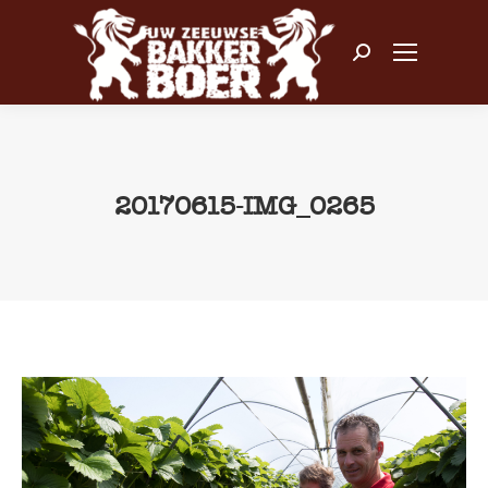
Zoeken:
20170615-IMG_0265
Je bent hier: