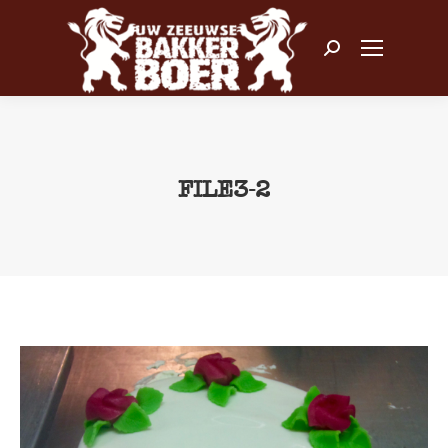
Zoeken:
FILE3-2
Je bent hier: