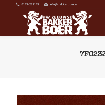
0113-221115
info@bakkerboer.nl
7FC23