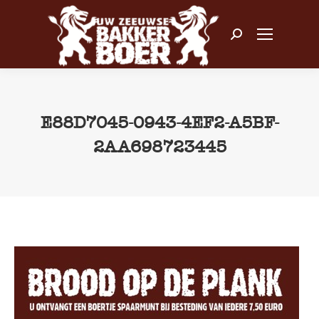
Zoeken:
E88D7045-0943-4EF2-A5BF-
2AA698723445
Je bent hier: