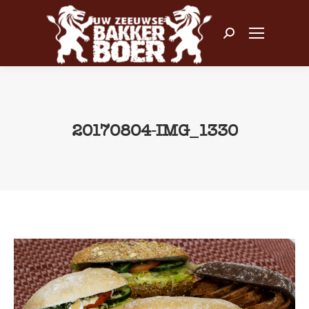
Zoeken:
20170804-IMG_1330
Je bent hier: